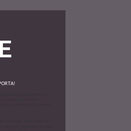
E
PORTA!
dapibus eget ele tum vel curs
pis. Integer rutrum ante eu
 neque. Vivamus nibh. Etiamursus
Nam elit magna. Donec diam eu
ae pedeonec eget tellus non erat