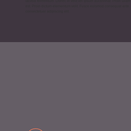
lacinia fermentum. Donec in velit vel ipsum auctovinar. Proin ullam 
est. Proin dictum elementum velit. Fusce euismod consequat ante.
consectetuer adipiscing elit.