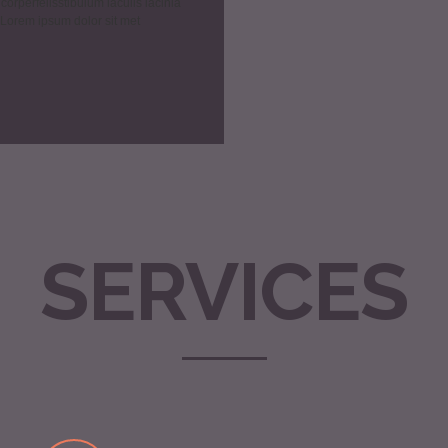
corperfelisstibulum iaculis lacinia
 Lorem ipsum dolor sit met
SERVICES