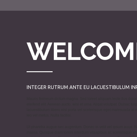
WELCOM
INTEGER RUTRUM ANTE EU LACUESTIBULUM IN
Mauris fermeum dictum magna. Sed loreet aliquam leote llus dolor 
eleifend elit. Aenean aucto. wisi et urna. Aliqat volutpat. Duisac tur
lacuestibulum libero nisl porta vel scelerisque eget malesuada at
leo vel metus. Nulla facilisi.
Ut pharetra augue nec augentum. Donec in velit vel ipsum auue. 
massa. Quisque diam lorem interdum vitaapibus ac scelerisque vit