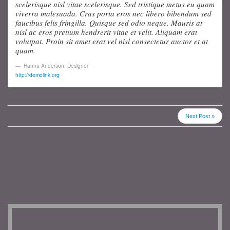
scelerisque nisl vitae scelerisque. Sed tristique metus eu quam
viverra malesuada. Cras porta eros nec libero bibendum sed
faucibus felis fringilla. Quisque sed odio neque. Mauris at
nisl ac eros pretium hendrerit vitae et velit. Aliquam erat
volutpat. Proin sit amet erat vel nisl consectetur auctor et at
quam.
Hanna Anderson
,
Designer
http://demolink.org
Next Post »