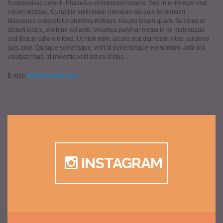
Suspendisse potenti. Phasellus et imperdiet mauris. Sed in enim eget erat
rutrum tristique. Curabitur sollicitudin interdum dui quis fermentum.
Maecenas consectetur pharetra tristique. Mauris ipsum quam, faucibus ut
dictum luctus, eleifend vel ante. Vivamus pulvinar metus id mi malesuada
sed dictum odio eleifend. Ut nibh nibh, iaculis sed dignissim vitae, euismod
quis ante. Quisque scelerisque, velit id pellentesque elementum, ante leo
volutpat risus, id molestie velit est eu lectus.
E-mail:
info@demolink.org
INSTAGRAM