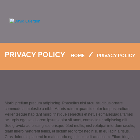
PRIVACY POLICY
HOME
PRIVACY POLICY
Morbi pretium pretium adipiscing. Phasellus nisl arcu, faucibus ornare
commodo a, molestie a nibh. Mauris rutrum quam id dolor tempus pretium.
Pellentesque habitant morbi tristique senectus et netus et malesuada fames
ac turpis egestas. Lorem ipsum dolor sit amet, consectetur adipiscing elit.
Sed gravida adipiscing scelerisque. Sed mollis, nisl volutpat interdum iaculis,
diam libero hendrerit tellus, et dictum leo tortor nec nisi. In eu lacinia risus.
Cras dolor mi, placerat in malesuada eget, luctus sit amet sem. Etiam fringilla