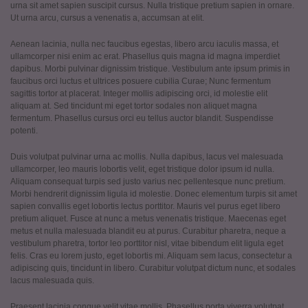
urna sit amet sapien suscipit cursus. Nulla tristique pretium sapien in ornare.
Ut urna arcu, cursus a venenatis a, accumsan at elit.
Aenean lacinia, nulla nec faucibus egestas, libero arcu iaculis massa, et
ullamcorper nisi enim ac erat. Phasellus quis magna id magna imperdiet
dapibus. Morbi pulvinar dignissim tristique. Vestibulum ante ipsum primis in
faucibus orci luctus et ultrices posuere cubilia Curae; Nunc fermentum
sagittis tortor at placerat. Integer mollis adipiscing orci, id molestie elit
aliquam at. Sed tincidunt mi eget tortor sodales non aliquet magna
fermentum. Phasellus cursus orci eu tellus auctor blandit. Suspendisse
potenti.
Duis volutpat pulvinar urna ac mollis. Nulla dapibus, lacus vel malesuada
ullamcorper, leo mauris lobortis velit, eget tristique dolor ipsum id nulla.
Aliquam consequat turpis sed justo varius nec pellentesque nunc pretium.
Morbi hendrerit dignissim ligula id molestie. Donec elementum turpis sit amet
sapien convallis eget lobortis lectus porttitor. Mauris vel purus eget libero
pretium aliquet. Fusce at nunc a metus venenatis tristique. Maecenas eget
metus et nulla malesuada blandit eu at purus. Curabitur pharetra, neque a
vestibulum pharetra, tortor leo porttitor nisl, vitae bibendum elit ligula eget
felis. Cras eu lorem justo, eget lobortis mi. Aliquam sem lacus, consectetur a
adipiscing quis, tincidunt in libero. Curabitur volutpat dictum nunc, et sodales
lacus malesuada quis.
Praesent lacinia congue velit vitae mollis. Phasellus porta viverra volutpat.