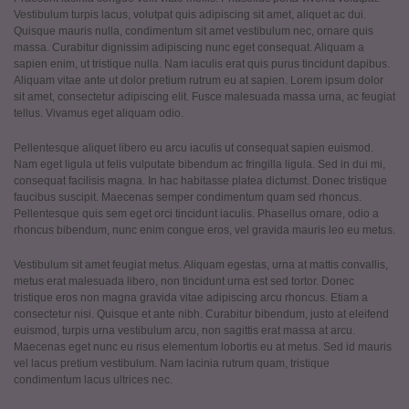
Vestibulum turpis lacus, volutpat quis adipiscing sit amet, aliquet ac dui.
Quisque mauris nulla, condimentum sit amet vestibulum nec, ornare quis
massa. Curabitur dignissim adipiscing nunc eget consequat. Aliquam a
sapien enim, ut tristique nulla. Nam iaculis erat quis purus tincidunt dapibus.
Aliquam vitae ante ut dolor pretium rutrum eu at sapien. Lorem ipsum dolor
sit amet, consectetur adipiscing elit. Fusce malesuada massa urna, ac feugiat
tellus. Vivamus eget aliquam odio.
Pellentesque aliquet libero eu arcu iaculis ut consequat sapien euismod.
Nam eget ligula ut felis vulputate bibendum ac fringilla ligula. Sed in dui mi,
consequat facilisis magna. In hac habitasse platea dictumst. Donec tristique
faucibus suscipit. Maecenas semper condimentum quam sed rhoncus.
Pellentesque quis sem eget orci tincidunt iaculis. Phasellus ornare, odio a
rhoncus bibendum, nunc enim congue eros, vel gravida mauris leo eu metus.
Vestibulum sit amet feugiat metus. Aliquam egestas, urna at mattis convallis,
metus erat malesuada libero, non tincidunt urna est sed tortor. Donec
tristique eros non magna gravida vitae adipiscing arcu rhoncus. Etiam a
consectetur nisi. Quisque et ante nibh. Curabitur bibendum, justo at eleifend
euismod, turpis urna vestibulum arcu, non sagittis erat massa at arcu.
Maecenas eget nunc eu risus elementum lobortis eu at metus. Sed id mauris
vel lacus pretium vestibulum. Nam lacinia rutrum quam, tristique
condimentum lacus ultrices nec.